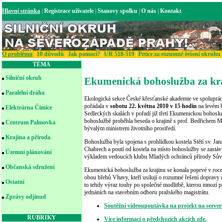
Hlavní stránka
|
Registrace uživatele
|
Stanovy spolku
|
O nás
|
Kontakt
O problému
|
10 důvodů
|
Jak pomoci?
|
UR 518-519
|
Petice za rozumné řešení okruhu
TÉMA
Silniční okruh
Ekumenická bohoslužba za kra
Paralelní dráha
Ekologická sekce České křesťanské akademie ve spoluprá
pořádala v
sobotu 22. května 2010 v 15 hodin
na levém b
Elektrárna Čimice
Sedleckých skalách v pořadí již třetí Ekumenickou bohoslu
bohoslužbě proběhla beseda o krajině s prof. Bedřichem 
Centrum Palmovka
bývalým ministrem životního prostředí.
Krajina a příroda
Bohoslužba byla spojena s prohlídkou kostela Stětí sv. Jan
Chabrech a poutí od kostela na místo bohoslužby se zastá
Územní plánování
výkladem vedoucích klubu Mladých ochránců přírody Sův
Občanská sdružení
Ekumenická bohoslužba za krajinu se konala poprvé v roce
obou břehů Vltavy, kteří usilují o rozumné řešení dopravy
Ostatní
to tehdy výraz touhy po společné modlitbě, kterou mnozí po
jednáních na stavebním odboru pražského magistrátu.
Zprávy odjinud
Soutěžní videoupoutávka na projekt na server
RUBRIKY
Více informací o předchozích akcích zde.