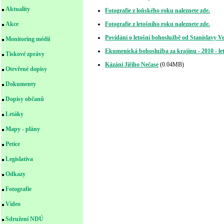
Aktuality
Fotografie z loňského roku naleznete zde.
Fotografie z letošního roku naleznete zde.
Akce
Povídání o letošní bohoslužbě od Stanislavy Ve
Monitoring médií
Ekumenická bohoslužba za krajinu - 2010 - le
Tiskové zprávy
Kázání Jiřího Nečase
(0.04MB)
Otevřené dopisy
Dokumenty
Dopisy občanů
Letáky
Mapy - plány
Petice
Legislativa
Odkazy
Fotografie
Video
Sdružení NDÚ