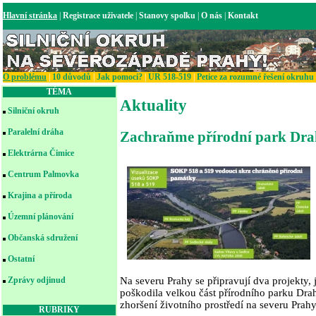
Hlavní stránka
|
Registrace uživatele
|
Stanovy spolku
|
O nás
|
Kontakt
O problému
|
10 důvodů
|
Jak pomoci?
|
UR 518-519
|
Petice za rozumné řešení okruhu
TÉMA
Aktuality
Silniční okruh
Paralelní dráha
Zachraňme přírodní park Drah
Elektrárna Čimice
Centrum Palmovka
Krajina a příroda
Územní plánování
Občanská sdružení
Ostatní
Na severu Prahy se připravují dva projekty, 
Zprávy odjinud
poškodila velkou část přírodního parku Drah
zhoršení životního prostředí na severu Prahy
RUBRIKY