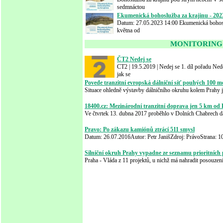
sedmnáctou
Ekumenická bohoslužba za krajinu - 202
Datum: 27.05.2023 14:00 Ekumenická bohoslu
května od
MONITORING
ČT2 Nedej se
CT2 | 19.5.2019 | Nedej se 1. díl pořadu Ne
jak se
Povede tranzitní evropská dálniční síť pouhých 100
Situace ohledně výstavby dálničního okruhu kolem Prahy je
18400.cz: Mezinárodní tranzitní doprava jen 5 km od
Ve čtvrtek 13. dubna 2017 proběhlo v Dolních Chabrech d
Pravo: Po zákazu kamiónů ztrácí 511 smysl
Datum: 26.07.2016Autor: Petr JanišZdroj: PrávoStrana: 1
Silniční okruh Prahy vypadne ze seznamu prioritních
Praha - Vláda z 11 projektů, u nichž má nahradit posouzení 