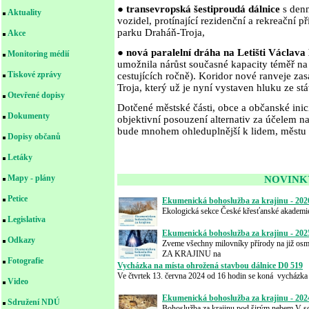
●
transevropská šestiproudá dálnice
s den
Aktuality
vozidel, protínající rezidenční a rekreační p
parku Draháň-Troja,
Akce
●
nová paralelní dráha na Letišti Václav
Monitoring médií
umožnila nárůst současné kapacity téměř na
Tiskové zprávy
cestujících ročně). Koridor nové ranveje za
Troja, který už je nyní vystaven hluku ze stá
Otevřené dopisy
Dotčené městské části, obce a občanské inicia
Dokumenty
objektivní posouzení alternativ za účelem na
bude mnohem ohleduplnější k lidem, městu 
Dopisy občanů
Letáky
Mapy - plány
NOVINK
Petice
Ekumenická bohoslužba za krajinu - 202
Ekologická sekce České křesťanské akademi
Legislativa
Ekumenická bohoslužba za krajinu - 202
Odkazy
Zveme všechny milovníky přírody na 
ZA KRAJINU na
Fotografie
Vycházka na místa ohrožená stavbou dálnice D0 519
Ve čtvrtek 13. června 2024 od 16 hodin se koná vycházka
Video
Ekumenická bohoslužba za krajinu - 202
Sdružení NDÚ
Bohoslužba za krajinu pod širým nebem V so