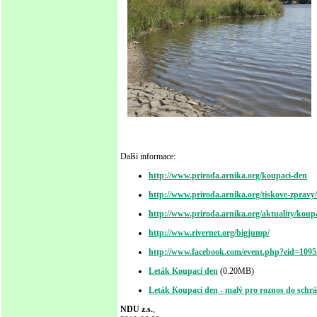
Další informace:
http://www.priroda.arnika.org/koupaci-den
http://www.priroda.arnika.org/tiskove-zprav
http://www.priroda.arnika.org/aktuality/koupa
http://www.rivernet.org/bigjump/
http://www.facebook.com/event.php?eid=109
Leták Koupací den
(0.20MB)
Leták Koupací den - malý pro roznos do schr
NDU z.s.
,