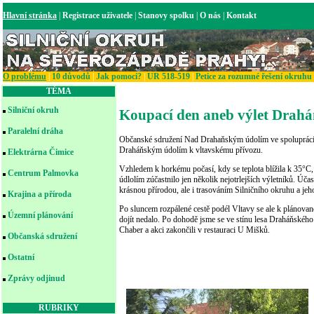
Hlavní stránka
|
Registrace uživatele
|
Stanovy spolku
|
O nás
|
Kontakt
O problému
|
10 důvodů
|
Jak pomoci?
|
UR 518-519
|
Petice za rozumné řešení okruhu
TÉMA
Silniční okruh
Koupací den aneb výlet Drah
Paralelní dráha
Občanské sdružení Nad Drahaňským údolím ve spolupráci 
Draháňským údolím k vltavskému přívozu.
Elektrárna Čimice
Vzhledem k horkému počasí, kdy se teplota blížila k 35°
Centrum Palmovka
údlolím zúčastnilo jen několik nejotrlejších výletníků. Účas
krásnou přírodou, ale i trasováním Silničního okruhu a jeho
Krajina a příroda
Po sluncem rozpálené cestě podél Vltavy se ale k plánovan
Územní plánování
dojít nedalo. Po dohodě jsme se ve stínu lesa Draháňského 
Chaber a akci zakončili v restauraci U Mišků.
Občanská sdružení
Ostatní
Zprávy odjinud
RUBRIKY