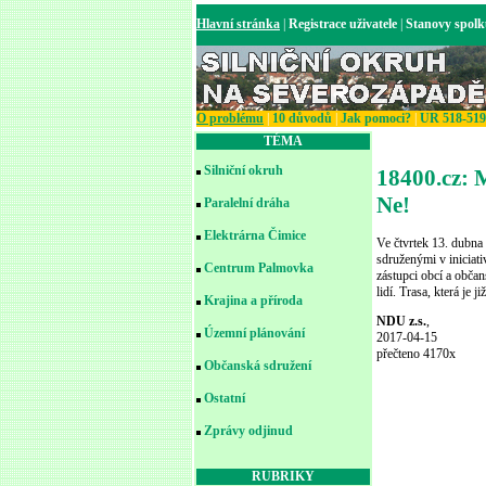
Hlavní stránka
|
Registrace uživatele
|
Stanovy spol
O problému
|
10 důvodů
|
Jak pomoci?
|
UR 518-519
TÉMA
Silniční okruh
18400.cz: 
Ne!
Paralelní dráha
Elektrárna Čimice
Ve čtvrtek 13. dubna 
sdruženými v iniciat
Centrum Palmovka
zástupci obcí a občan
lidí. Trasa, která je 
Krajina a příroda
NDU z.s.
,
Územní plánování
2017-04-15
přečteno 4170x
Občanská sdružení
Ostatní
Zprávy odjinud
RUBRIKY