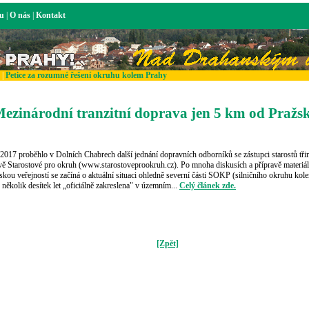
ku
|
O nás
|
Kontakt
|
Petice za rozumné řešení okruhu kolem Prahy
Mezinárodní tranzitní doprava jen 5 km od Praž
2017 proběhlo v Dolních Chabrech další jednání dopravních odborníků se zástupci starostů třin
ivě Starostové pro okruh (www.starostoveprookruh.cz). Po mnoha diskusích a přípravě materiá
skou veřejností se začíná o aktuální situaci ohledně severní části SOKP (silničního okruhu kole
již několik desítek let „oficiálně zakreslena" v územním...
Celý článek zde.
[Zpět]