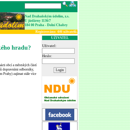
Nad Drahaňským údolím, z.s.
U jízdárny 1136/7
184 00 Praha - Dolní Chabry
Registrováno:
446
uživatelů.
UŽIVATEL
Uživatel:
ského hradu?
Heslo:
ácti obcí a městských částí
lů dopravními odborníky,
m Prahy) zajímat stále více